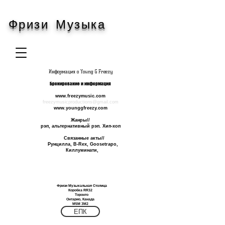
Фризи Музыка
Информация о Young G Freezy
Бронирование и информация
www.freezymusic.com
freezymusicproductions@gmail.com
www.younggfreezy.com
Жанры//
рэп, альтернативный рэп. Хип-хоп
Связанные акты//
Рунцилла, B-Rex, Goosetrapo,
Киллуминати,
Фризи Музыкальная Столица
Коробка RR32
Торонто
Онтарио, Канада
М5М 3М2
ЕПК